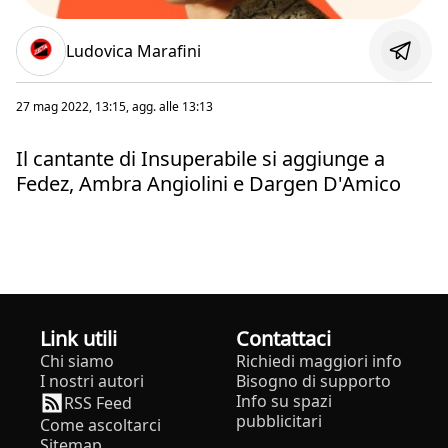
Ludovica Marafini
27 mag 2022, 13:15
, agg. alle
13:13
Il cantante di Insuperabile si aggiunge a
Fedez, Ambra Angiolini e Dargen D'Amico
Link utili
Contattaci
Chi siamo
Richiedi maggiori info
I nostri autori
Bisogno di supporto
Info su spazi
RSS Feed
pubblicitari
Come ascoltarci
Sitemap