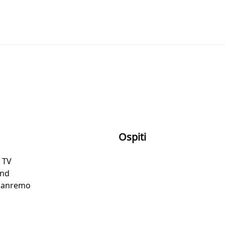
Ospiti
e TV
end
 Sanremo