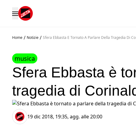
/
/
Home
Notizie
Sfera Ebbasta E Tornato A Parlare Della Tragedia Di Co
musica
Sfera Ebbasta è tor
tragedia di Corinal
19 dic 2018, 19:35
, agg. alle
20:00