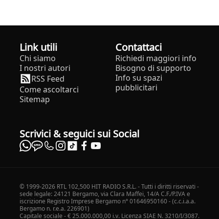
Link utili
Contattaci
Chi siamo
Richiedi maggiori info
I nostri autori
Bisogno di supporto
Info su spazi
RSS Feed
pubblicitari
Come ascoltarci
Sitemap
Scrivici & seguici sui Social
© 1999-2026 RTL 102,500 HIT RADIO S.R.L. - Tutti i diritti riservati -
sede legale: 24121 Bergamo, via Clara Maffei, 14/A C.F./P.IVA e
iscrizione Registro Imprese Bergamo n° 01646950160 - (c.c.i.a.a.
Bergamo n. r.e.a. 226901)
Capitale sociale - € 25.000.000,00 i.v. Licenza SIAE N. 3210/I/3087.