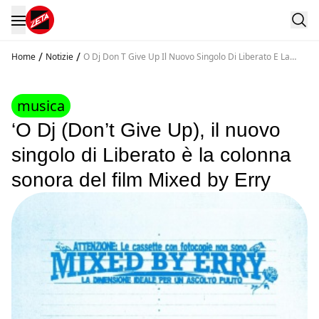
/
/
Home
Notizie
O Dj Don T Give Up Il Nuovo Singolo Di Liberato E La
Colonna Sonora Del Film Mixed By Erry
musica
‘O Dj (Don’t Give Up), il nuovo
singolo di Liberato è la colonna
sonora del film Mixed by Erry