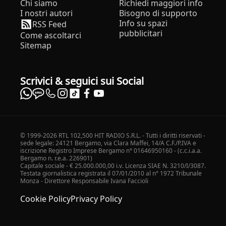
Chi siamo
Richiedi maggiori info
I nostri autori
Bisogno di supporto
Info su spazi
RSS Feed
pubblicitari
Come ascoltarci
Sitemap
Scrivici & seguici sui Social
© 1999-2026 RTL 102,500 HIT RADIO S.R.L. - Tutti i diritti riservati -
sede legale: 24121 Bergamo, via Clara Maffei, 14/A C.F./P.IVA e
iscrizione Registro Imprese Bergamo n° 01646950160 - (c.c.i.a.a.
Bergamo n. r.e.a. 226901)
Capitale sociale - € 25.000.000,00 i.v. Licenza SIAE N. 3210/I/3087.
Testata giornalistica registrata il 07/01/2010 al n° 1972 Tribunale
Monza - Direttore Responsabile Ivana Faccioli
Cookie Policy
Privacy Policy