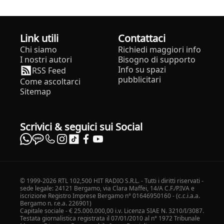
Link utili
Contattaci
Chi siamo
Richiedi maggiori info
I nostri autori
Bisogno di supporto
Info su spazi
RSS Feed
pubblicitari
Come ascoltarci
Sitemap
Scrivici & seguici sui Social
© 1999-2026 RTL 102,500 HIT RADIO S.R.L. - Tutti i diritti riservati -
sede legale: 24121 Bergamo, via Clara Maffei, 14/A C.F./P.IVA e
iscrizione Registro Imprese Bergamo n° 01646950160 - (c.c.i.a.a.
Bergamo n. r.e.a. 226901)
Capitale sociale - € 25.000.000,00 i.v. Licenza SIAE N. 3210/I/3087.
Testata giornalistica registrata il 07/01/2010 al n° 1972 Tribunale