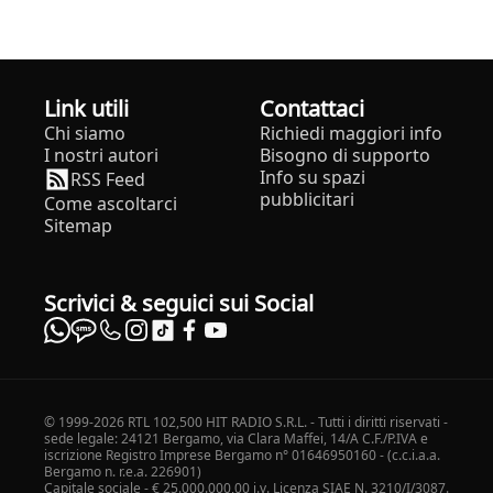
Link utili
Contattaci
Chi siamo
Richiedi maggiori info
I nostri autori
Bisogno di supporto
Info su spazi
RSS Feed
pubblicitari
Come ascoltarci
Sitemap
Scrivici & seguici sui Social
© 1999-2026 RTL 102,500 HIT RADIO S.R.L. - Tutti i diritti riservati -
sede legale: 24121 Bergamo, via Clara Maffei, 14/A C.F./P.IVA e
iscrizione Registro Imprese Bergamo n° 01646950160 - (c.c.i.a.a.
Bergamo n. r.e.a. 226901)
Capitale sociale - € 25.000.000,00 i.v. Licenza SIAE N. 3210/I/3087.