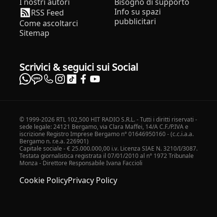
I nostri autori
Bisogno di supporto
Info su spazi
RSS Feed
pubblicitari
Come ascoltarci
Sitemap
Scrivici & seguici sui Social
© 1999-2026 RTL 102,500 HIT RADIO S.R.L. - Tutti i diritti riservati -
sede legale: 24121 Bergamo, via Clara Maffei, 14/A C.F./P.IVA e
iscrizione Registro Imprese Bergamo n° 01646950160 - (c.c.i.a.a.
Bergamo n. r.e.a. 226901)
Capitale sociale - € 25.000.000,00 i.v. Licenza SIAE N. 3210/I/3087.
Testata giornalistica registrata il 07/01/2010 al n° 1972 Tribunale
Monza - Direttore Responsabile Ivana Faccioli
Cookie Policy
Privacy Policy