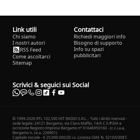
Link utili
Contattaci
Chi siamo
Richiedi maggiori info
I nostri autori
Bisogno di supporto
Info su spazi
RSS Feed
pubblicitari
Come ascoltarci
Sitemap
Scrivici & seguici sui Social
© 1999-2026 RTL 102,500 HIT RADIO S.R.L. - Tutti i diritti riservati -
sede legale: 24121 Bergamo, via Clara Maffei, 14/A C.F./P.IVA e
iscrizione Registro Imprese Bergamo n° 01646950160 - (c.c.i.a.a.
Bergamo n. r.e.a. 226901)
Capitale sociale - € 25.000.000,00 i.v. Licenza SIAE N. 3210/I/3087.