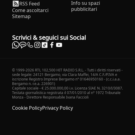
Info su spazi
RSS Feed
pubblicitari
Come ascoltarci
Sitemap
Scrivici & seguici sui Social
© 1999-2026 RTL 102,500 HIT RADIO S.R.L. - Tutti i diritti riservati -
sede legale: 24121 Bergamo, via Clara Maffei, 14/A C.F./P.IVA e
iscrizione Registro Imprese Bergamo n° 01646950160 - (c.c.i.a.a.
Bergamo n. r.e.a. 226901)
Capitale sociale - € 25.000.000,00 i.v. Licenza SIAE N. 3210/I/3087.
Testata giornalistica registrata il 07/01/2010 al n° 1972 Tribunale
Monza - Direttore Responsabile Ivana Faccioli
Cookie Policy
Privacy Policy