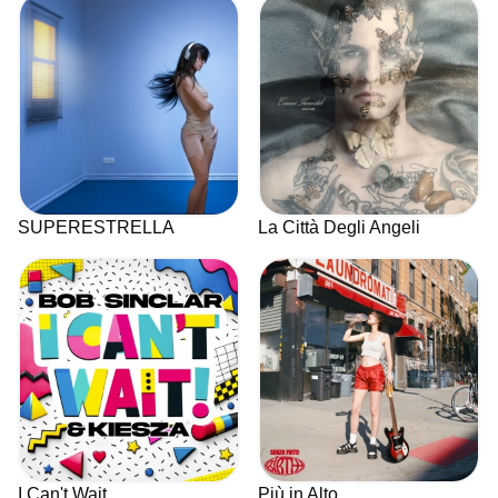
SUPERESTRELLA
La Città Degli Angeli
I Can't Wait
Più in Alto