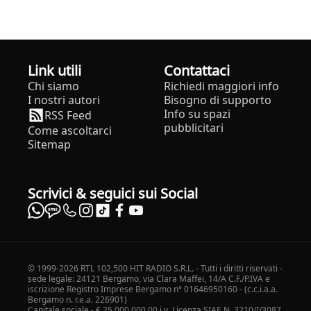
Link utili
Contattaci
Chi siamo
Richiedi maggiori info
I nostri autori
Bisogno di supporto
Info su spazi
RSS Feed
pubblicitari
Come ascoltarci
Sitemap
Scrivici & seguici sui Social
© 1999-2026 RTL 102,500 HIT RADIO S.R.L. - Tutti i diritti riservati -
sede legale: 24121 Bergamo, via Clara Maffei, 14/A C.F./P.IVA e
iscrizione Registro Imprese Bergamo n° 01646950160 - (c.c.i.a.a.
Bergamo n. r.e.a. 226901)
Capitale sociale - € 25.000.000,00 i.v. Licenza SIAE N. 3210/I/3087.