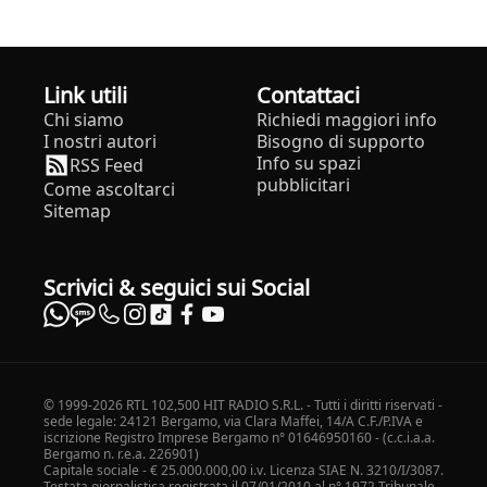
Link utili
Contattaci
Chi siamo
Richiedi maggiori info
I nostri autori
Bisogno di supporto
Info su spazi
RSS Feed
pubblicitari
Come ascoltarci
Sitemap
Scrivici & seguici sui Social
© 1999-2026 RTL 102,500 HIT RADIO S.R.L. - Tutti i diritti riservati -
sede legale: 24121 Bergamo, via Clara Maffei, 14/A C.F./P.IVA e
iscrizione Registro Imprese Bergamo n° 01646950160 - (c.c.i.a.a.
Bergamo n. r.e.a. 226901)
Capitale sociale - € 25.000.000,00 i.v. Licenza SIAE N. 3210/I/3087.
Testata giornalistica registrata il 07/01/2010 al n° 1972 Tribunale