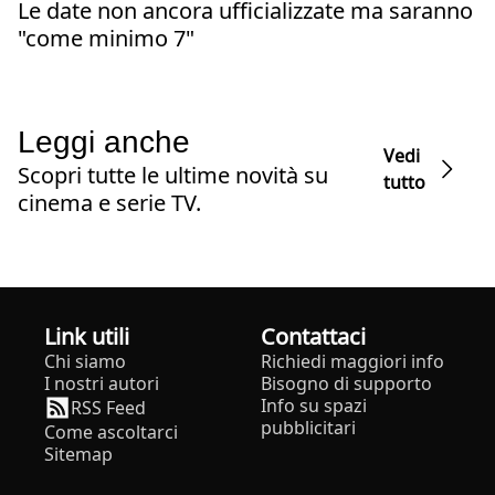
Le date non ancora ufficializzate ma saranno
"come minimo 7"
Leggi anche
Vedi
Scopri tutte le ultime novità su
tutto
cinema e serie TV.
Link utili
Contattaci
Chi siamo
Richiedi maggiori info
I nostri autori
Bisogno di supporto
Info su spazi
RSS Feed
pubblicitari
Come ascoltarci
Sitemap