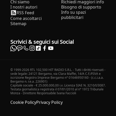
Chi siamo
Richiedi maggiori info
I nostri autori
Bisogno di supporto
Info su spazi
RSS Feed
pubblicitari
Come ascoltarci
Sitemap
Scrivici & seguici sui Social
© 1999-2026 RTL 102,500 HIT RADIO S.R.L. - Tutti i diritti riservati -
sede legale: 24121 Bergamo, via Clara Maffei, 14/A C.F./P.IVA e
iscrizione Registro Imprese Bergamo n° 01646950160 - (c.c.i.a.a.
Bergamo n. r.e.a. 226901)
Capitale sociale - € 25.000.000,00 i.v. Licenza SIAE N. 3210/I/3087.
Testata giornalistica registrata il 07/01/2010 al n° 1972 Tribunale
Monza - Direttore Responsabile Ivana Faccioli
Cookie Policy
Privacy Policy