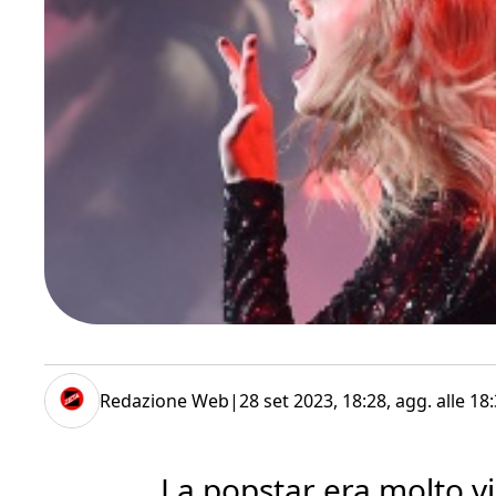
Redazione Web
|
28 set 2023, 18:28
, agg. alle
18:
La popstar era molto vi