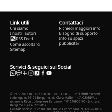
Link utili
Contattaci
Chi siamo
Richiedi maggiori info
I nostri autori
Bisogno di supporto
Info su spazi
RSS Feed
pubblicitari
Come ascoltarci
Sitemap
Scrivici & seguici sui Social
© 1999-2026 RTL 102,500 HIT RADIO S.R.L. - Tutti i diritti riservati -
sede legale: 24121 Bergamo, via Clara Maffei, 14/A C.F./P.IVA e
iscrizione Registro Imprese Bergamo n° 01646950160 - (c.c.i.a.a.
Bergamo n. r.e.a. 226901)
Capitale sociale - € 25.000.000,00 i.v. Licenza SIAE N. 3210/I/3087.