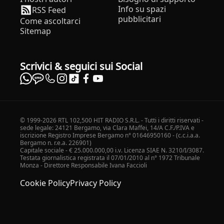
Info su spazi
RSS Feed
pubblicitari
Come ascoltarci
Sitemap
Scrivici & seguici sui Social
© 1999-2026 RTL 102,500 HIT RADIO S.R.L. - Tutti i diritti riservati -
sede legale: 24121 Bergamo, via Clara Maffei, 14/A C.F./P.IVA e
iscrizione Registro Imprese Bergamo n° 01646950160 - (c.c.i.a.a.
Bergamo n. r.e.a. 226901)
Capitale sociale - € 25.000.000,00 i.v. Licenza SIAE N. 3210/I/3087.
Testata giornalistica registrata il 07/01/2010 al n° 1972 Tribunale
Monza - Direttore Responsabile Ivana Faccioli
Cookie Policy
Privacy Policy