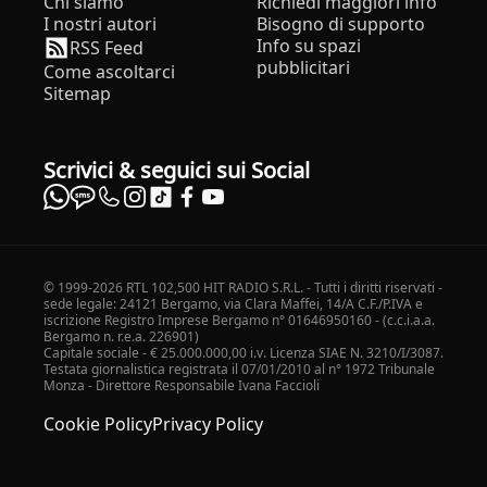
Chi siamo
Richiedi maggiori info
I nostri autori
Bisogno di supporto
Info su spazi
RSS Feed
pubblicitari
Come ascoltarci
Sitemap
Scrivici & seguici sui Social
© 1999-2026 RTL 102,500 HIT RADIO S.R.L. - Tutti i diritti riservati -
sede legale: 24121 Bergamo, via Clara Maffei, 14/A C.F./P.IVA e
iscrizione Registro Imprese Bergamo n° 01646950160 - (c.c.i.a.a.
Bergamo n. r.e.a. 226901)
Capitale sociale - € 25.000.000,00 i.v. Licenza SIAE N. 3210/I/3087.
Testata giornalistica registrata il 07/01/2010 al n° 1972 Tribunale
Monza - Direttore Responsabile Ivana Faccioli
Cookie Policy
Privacy Policy