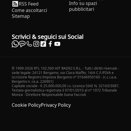
Info su spazi
RSS Feed
pubblicitari
Come ascoltarci
Sitemap
Scrivici & seguici sui Social
© 1999-2026 RTL 102,500 HIT RADIO S.R.L. - Tutti i diritti riservati -
sede legale: 24121 Bergamo, via Clara Maffei, 14/A C.F./P.IVA e
iscrizione Registro Imprese Bergamo n° 01646950160 - (c.c.i.a.a.
Bergamo n. r.e.a. 226901)
Capitale sociale - € 25.000.000,00 i.v. Licenza SIAE N. 3210/I/3087.
Testata giornalistica registrata il 07/01/2010 al n° 1972 Tribunale
Monza - Direttore Responsabile Ivana Faccioli
Cookie Policy
Privacy Policy