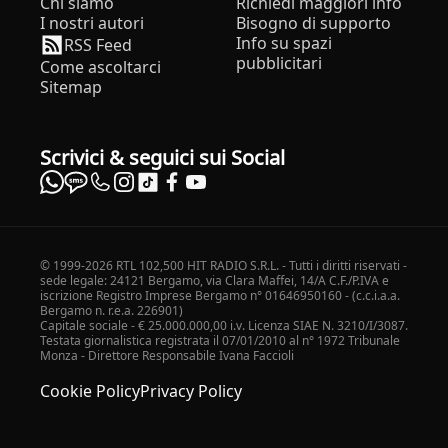
Chi siamo
Richiedi maggiori info
I nostri autori
Bisogno di supporto
Info su spazi
RSS Feed
pubblicitari
Come ascoltarci
Sitemap
Scrivici & seguici sui Social
© 1999-2026 RTL 102,500 HIT RADIO S.R.L. - Tutti i diritti riservati -
sede legale: 24121 Bergamo, via Clara Maffei, 14/A C.F./P.IVA e
iscrizione Registro Imprese Bergamo n° 01646950160 - (c.c.i.a.a.
Bergamo n. r.e.a. 226901)
Capitale sociale - € 25.000.000,00 i.v. Licenza SIAE N. 3210/I/3087.
Testata giornalistica registrata il 07/01/2010 al n° 1972 Tribunale
Monza - Direttore Responsabile Ivana Faccioli
Cookie Policy
Privacy Policy