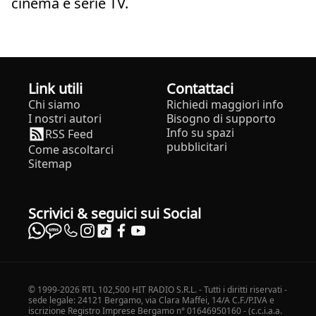
cinema e serie TV.
Link utili
Contattaci
Chi siamo
Richiedi maggiori info
I nostri autori
Bisogno di supporto
Info su spazi
RSS Feed
pubblicitari
Come ascoltarci
Sitemap
Scrivici & seguici sui Social
© 1999-2026 RTL 102,500 HIT RADIO S.R.L. - Tutti i diritti riservati -
sede legale: 24121 Bergamo, via Clara Maffei, 14/A C.F./P.IVA e
iscrizione Registro Imprese Bergamo n° 01646950160 - (c.c.i.a.a.