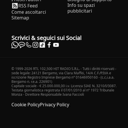
Info su spazi
RSS Feed
pubblicitari
Come ascoltarci
Sitemap
Scrivici & seguici sui Social
© 1999-2026 RTL 102,500 HIT RADIO S.R.L. - Tutti i diritti riservati -
sede legale: 24121 Bergamo, via Clara Maffei, 14/A C.F./P.IVA e
iscrizione Registro Imprese Bergamo n° 01646950160 - (c.c.i.a.a.
Bergamo n. r.e.a. 226901)
Capitale sociale - € 25.000.000,00 i.v. Licenza SIAE N. 3210/I/3087.
Testata giornalistica registrata il 07/01/2010 al n° 1972 Tribunale
Monza - Direttore Responsabile Ivana Faccioli
Cookie Policy
Privacy Policy