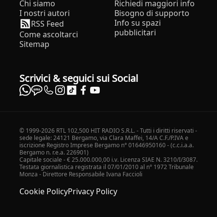
Chi siamo
Richiedi maggiori info
I nostri autori
Bisogno di supporto
Info su spazi
RSS Feed
pubblicitari
Come ascoltarci
Sitemap
Scrivici & seguici sui Social
© 1999-2026 RTL 102,500 HIT RADIO S.R.L. - Tutti i diritti riservati -
sede legale: 24121 Bergamo, via Clara Maffei, 14/A C.F./P.IVA e
iscrizione Registro Imprese Bergamo n° 01646950160 - (c.c.i.a.a.
Bergamo n. r.e.a. 226901)
Capitale sociale - € 25.000.000,00 i.v. Licenza SIAE N. 3210/I/3087.
Testata giornalistica registrata il 07/01/2010 al n° 1972 Tribunale
Monza - Direttore Responsabile Ivana Faccioli
Cookie Policy
Privacy Policy