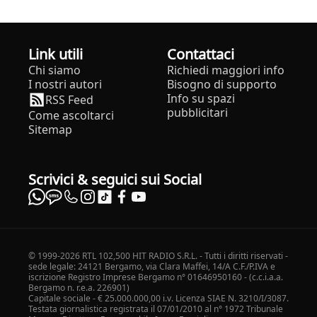
Link utili
Contattaci
Chi siamo
Richiedi maggiori info
I nostri autori
Bisogno di supporto
Info su spazi
RSS Feed
pubblicitari
Come ascoltarci
Sitemap
Scrivici & seguici sui Social
© 1999-2026 RTL 102,500 HIT RADIO S.R.L. - Tutti i diritti riservati -
sede legale: 24121 Bergamo, via Clara Maffei, 14/A C.F./P.IVA e
iscrizione Registro Imprese Bergamo n° 01646950160 - (c.c.i.a.a.
Bergamo n. r.e.a. 226901)
Capitale sociale - € 25.000.000,00 i.v. Licenza SIAE N. 3210/I/3087.
Testata giornalistica registrata il 07/01/2010 al n° 1972 Tribunale