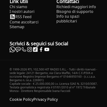
Link utili
Contattaci
Chi siamo
Richiedi maggiori info
I nostri autori
Bisogno di supporto
Info su spazi
RSS Feed
pubblicitari
Come ascoltarci
Sitemap
Scrivici & seguici sui Social
© 1999-2026 RTL 102,500 HIT RADIO S.R.L. - Tutti i diritti riservati -
sede legale: 24121 Bergamo, via Clara Maffei, 14/A C.F./P.IVA e
iscrizione Registro Imprese Bergamo n° 01646950160 - (c.c.i.a.a.
Bergamo n. r.e.a. 226901)
Capitale sociale - € 25.000.000,00 i.v. Licenza SIAE N. 3210/I/3087.
Testata giornalistica registrata il 07/01/2010 al n° 1972 Tribunale
Monza - Direttore Responsabile Ivana Faccioli
Cookie Policy
Privacy Policy