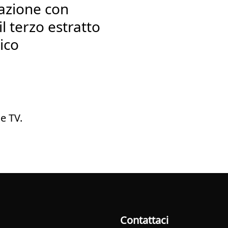
razione con
il terzo estratto
ico
e TV.
Contattaci