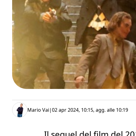
Mario Vai
|
02 apr 2024, 10:15
, agg. alle
10:19
Il sequel del film del 2