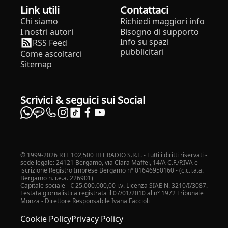
Link utili
Contattaci
Chi siamo
Richiedi maggiori info
I nostri autori
Bisogno di supporto
Info su spazi
RSS Feed
pubblicitari
Come ascoltarci
Sitemap
Scrivici & seguici sui Social
© 1999-2026 RTL 102,500 HIT RADIO S.R.L. - Tutti i diritti riservati -
sede legale: 24121 Bergamo, via Clara Maffei, 14/A C.F./P.IVA e
iscrizione Registro Imprese Bergamo n° 01646950160 - (c.c.i.a.a.
Bergamo n. r.e.a. 226901)
Capitale sociale - € 25.000.000,00 i.v. Licenza SIAE N. 3210/I/3087.
Testata giornalistica registrata il 07/01/2010 al n° 1972 Tribunale
Monza - Direttore Responsabile Ivana Faccioli
Cookie Policy
Privacy Policy