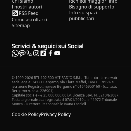
Chi siamo
Richiedi maggiori info
I nostri autori
Bisogno di supporto
Info su spazi
RSS Feed
pubblicitari
Come ascoltarci
Sitemap
Scrivici & seguici sui Social
© 1999-2026 RTL 102,500 HIT RADIO S.R.L. - Tutti i diritti riservati -
sede legale: 24121 Bergamo, via Clara Maffei, 14/A C.F./P.IVA e
iscrizione Registro Imprese Bergamo n° 01646950160 - (c.c.i.a.a.
Bergamo n. r.e.a. 226901)
Capitale sociale - € 25.000.000,00 i.v. Licenza SIAE N. 3210/I/3087.
Testata giornalistica registrata il 07/01/2010 al n° 1972 Tribunale
Monza - Direttore Responsabile Ivana Faccioli
Cookie Policy
Privacy Policy