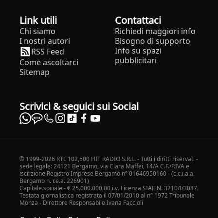
Link utili
Contattaci
Chi siamo
Richiedi maggiori info
I nostri autori
Bisogno di supporto
Info su spazi
RSS Feed
pubblicitari
Come ascoltarci
Sitemap
Scrivici & seguici sui Social
© 1999-2026 RTL 102,500 HIT RADIO S.R.L. - Tutti i diritti riservati -
sede legale: 24121 Bergamo, via Clara Maffei, 14/A C.F./P.IVA e
iscrizione Registro Imprese Bergamo n° 01646950160 - (c.c.i.a.a.
Bergamo n. r.e.a. 226901)
Capitale sociale - € 25.000.000,00 i.v. Licenza SIAE N. 3210/I/3087.
Testata giornalistica registrata il 07/01/2010 al n° 1972 Tribunale
Monza - Direttore Responsabile Ivana Faccioli