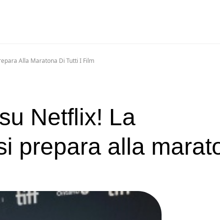
repara Alla Maratona Di Tutti I Film
su Netflix! La
i prepara alla marat