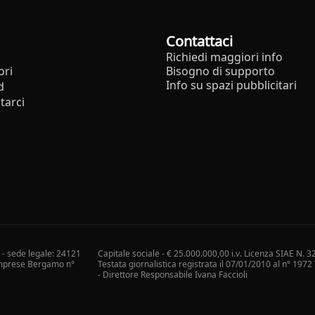
Contattaci
Richiedi maggiori info
ori
Bisogno di supporto
Info su spazi pubblicitari
d
tarci
i - sede legale: 24121
Capitale sociale - € 25.000.000,00 i.v. Licenza SIAE N. 3
 Imprese Bergamo n°
Testata giornalistica registrata il 07/01/2010 al n° 197
- Direttore Responsabile Ivana Faccioli