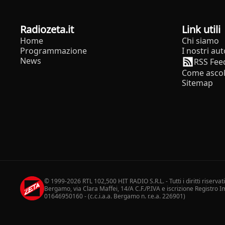
radiozeta.it
Link utili
Home
Chi siamo
Programmazione
I nostri aut
News
RSS Fee
Come ascol
Sitemap
© 1999-2026 RTL 102,500 HIT RADIO S.R.L. - Tutti i diritti riservat
Bergamo, via Clara Maffei, 14/A C.F./P.IVA e iscrizione Registro
01646950160 - (c.c.i.a.a. Bergamo n. r.e.a. 226901)