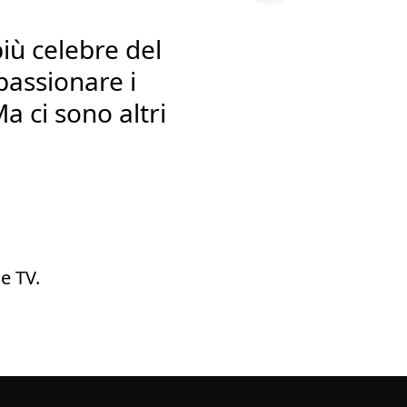
iù celebre del
assionare i
Ma ci sono altri
e TV.