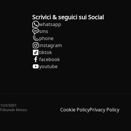
Scrivici & seguici sui Social
whatsapp
sms
phone
instagram
tiktok
facebook
youtube
210/I/3087.
Cookie Policy
Privacy Policy
2 Tribunale Monza