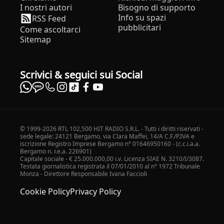
I nostri autori
Bisogno di supporto
Info su spazi
RSS Feed
pubblicitari
Come ascoltarci
Sitemap
Scrivici & seguici sui Social
© 1999-2026 RTL 102,500 HIT RADIO S.R.L. - Tutti i diritti riservati -
sede legale: 24121 Bergamo, via Clara Maffei, 14/A C.F./P.IVA e
iscrizione Registro Imprese Bergamo n° 01646950160 - (c.c.i.a.a.
Bergamo n. r.e.a. 226901)
Capitale sociale - € 25.000.000,00 i.v. Licenza SIAE N. 3210/I/3087.
Testata giornalistica registrata il 07/01/2010 al n° 1972 Tribunale
Monza - Direttore Responsabile Ivana Faccioli
Cookie Policy
Privacy Policy