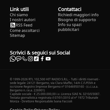
Link utili
Contattaci
Chi siamo
Richiedi maggiori info
I nostri autori
Bisogno di supporto
Info su spazi
RSS Feed
pubblicitari
Come ascoltarci
Sitemap
Scrivici & seguici sui Social
© 1999-2026 RTL 102,500 HIT RADIO S.R.L. - Tutti i diritti riservati -
sede legale: 24121 Bergamo, via Clara Maffei, 14/A C.F./P.IVA e
iscrizione Registro Imprese Bergamo n° 01646950160 - (c.c.i.a.a.
Bergamo n. r.e.a. 226901)
Capitale sociale - € 25.000.000,00 i.v. Licenza SIAE N. 3210/I/3087.
Testata giornalistica registrata il 07/01/2010 al n° 1972 Tribunale
Monza - Direttore Responsabile Ivana Faccioli