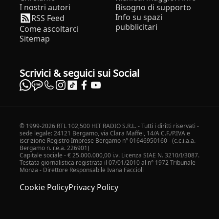
I nostri autori
Bisogno di supporto
Info su spazi
RSS Feed
pubblicitari
Come ascoltarci
Sitemap
Scrivici & seguici sui Social
© 1999-2026 RTL 102,500 HIT RADIO S.R.L. - Tutti i diritti riservati -
sede legale: 24121 Bergamo, via Clara Maffei, 14/A C.F./P.IVA e
iscrizione Registro Imprese Bergamo n° 01646950160 - (c.c.i.a.a.
Bergamo n. r.e.a. 226901)
Capitale sociale - € 25.000.000,00 i.v. Licenza SIAE N. 3210/I/3087.
Testata giornalistica registrata il 07/01/2010 al n° 1972 Tribunale
Monza - Direttore Responsabile Ivana Faccioli
Cookie Policy
Privacy Policy