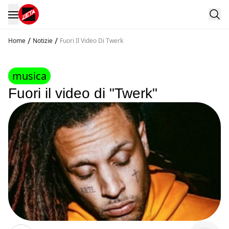
/
/
Home
Notizie
Fuori Il Video Di Twerk
musica
Fuori il video di "Twerk"