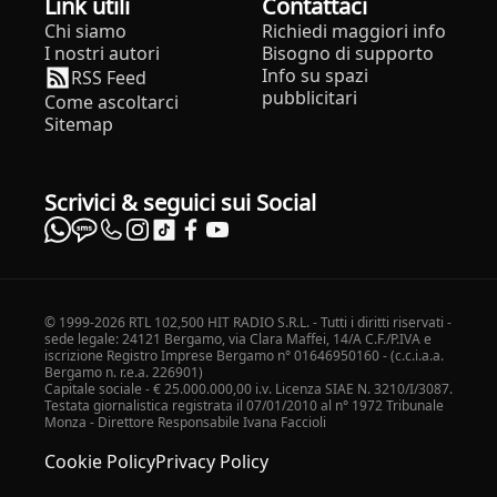
Link utili
Contattaci
Chi siamo
Richiedi maggiori info
I nostri autori
Bisogno di supporto
Info su spazi
RSS Feed
pubblicitari
Come ascoltarci
Sitemap
Scrivici & seguici sui Social
© 1999-2026 RTL 102,500 HIT RADIO S.R.L. - Tutti i diritti riservati -
sede legale: 24121 Bergamo, via Clara Maffei, 14/A C.F./P.IVA e
iscrizione Registro Imprese Bergamo n° 01646950160 - (c.c.i.a.a.
Bergamo n. r.e.a. 226901)
Capitale sociale - € 25.000.000,00 i.v. Licenza SIAE N. 3210/I/3087.
Testata giornalistica registrata il 07/01/2010 al n° 1972 Tribunale
Monza - Direttore Responsabile Ivana Faccioli
Cookie Policy
Privacy Policy