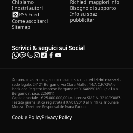
Chi siamo
Richiedi maggiori info
I nostri autori
Bisogno di supporto
Info su spazi
RSS Feed
pubblicitari
Come ascoltarci
Sitemap
Scrivici & seguici sui Social
© 1999-2026 RTL 102,500 HIT RADIO S.R.L. - Tutti i diritti riservati -
sede legale: 24121 Bergamo, via Clara Maffei, 14/A C.F./P.IVA e
iscrizione Registro Imprese Bergamo n° 01646950160 - (c.c.i.a.a.
Bergamo n. r.e.a. 226901)
Capitale sociale - € 25.000.000,00 i.v. Licenza SIAE N. 3210/I/3087.
Testata giornalistica registrata il 07/01/2010 al n° 1972 Tribunale
Monza - Direttore Responsabile Ivana Faccioli
Cookie Policy
Privacy Policy