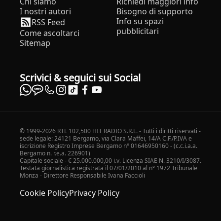
Chi siamo
Richiedi maggiori info
I nostri autori
Bisogno di supporto
Info su spazi
RSS Feed
pubblicitari
Come ascoltarci
Sitemap
Scrivici & seguici sui Social
© 1999-2026 RTL 102,500 HIT RADIO S.R.L. - Tutti i diritti riservati -
sede legale: 24121 Bergamo, via Clara Maffei, 14/A C.F./P.IVA e
iscrizione Registro Imprese Bergamo n° 01646950160 - (c.c.i.a.a.
Bergamo n. r.e.a. 226901)
Capitale sociale - € 25.000.000,00 i.v. Licenza SIAE N. 3210/I/3087.
Testata giornalistica registrata il 07/01/2010 al n° 1972 Tribunale
Monza - Direttore Responsabile Ivana Faccioli
Cookie Policy
Privacy Policy