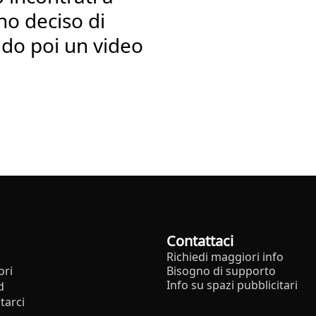
nno deciso di
do poi un video
Contattaci
Richiedi maggiori info
ori
Bisogno di supporto
Info su spazi pubblicitari
d
tarci