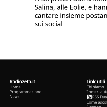
Salina, alle Eolie, e ha
cantare insieme postan
sui social
radiozeta.it
Link utili
Home
Chi siamo
Programmazione
I nostri aut
News
RSS Fee
Come ascol