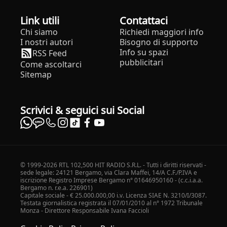
Link utili
Contattaci
Chi siamo
Richiedi maggiori info
I nostri autori
Bisogno di supporto
Info su spazi
RSS Feed
pubblicitari
Come ascoltarci
Sitemap
Scrivici & seguici sui Social
© 1999-2026 RTL 102,500 HIT RADIO S.R.L. - Tutti i diritti riservati -
sede legale: 24121 Bergamo, via Clara Maffei, 14/A C.F./P.IVA e
iscrizione Registro Imprese Bergamo n° 01646950160 - (c.c.i.a.a.
Bergamo n. r.e.a. 226901)
Capitale sociale - € 25.000.000,00 i.v. Licenza SIAE N. 3210/I/3087.
Testata giornalistica registrata il 07/01/2010 al n° 1972 Tribunale
Monza - Direttore Responsabile Ivana Faccioli