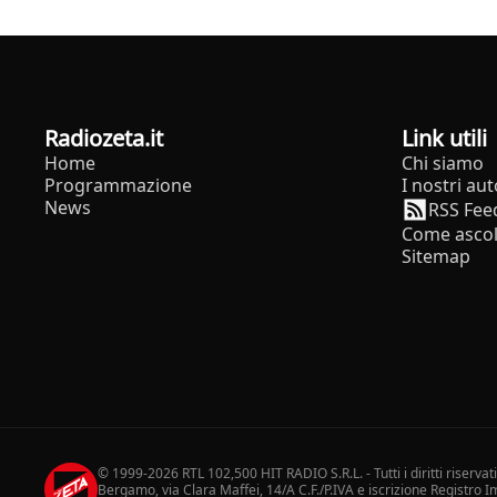
radiozeta.it
Link utili
Home
Chi siamo
Programmazione
I nostri aut
News
RSS Fee
Come ascol
Sitemap
© 1999-2026 RTL 102,500 HIT RADIO S.R.L. - Tutti i diritti riservat
Bergamo, via Clara Maffei, 14/A C.F./P.IVA e iscrizione Registro