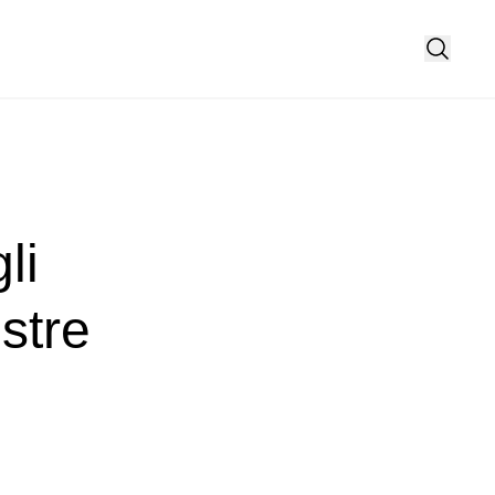
li
estre