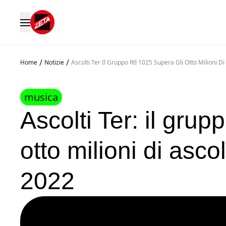
/
/
Home
Notizie
Ascolti Ter Il Gruppo Rtl 1025 Supera Gli Otto Milioni 
musica
Ascolti Ter: il gru
otto milioni di asco
2022