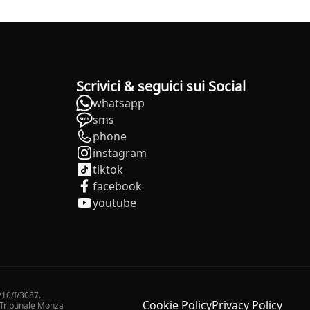
Scrivici & seguici sui Social
whatsapp
sms
phone
instagram
tiktok
facebook
youtube
210/I/3087.
Cookie Policy
Privacy Policy
2 Tribunale Monza