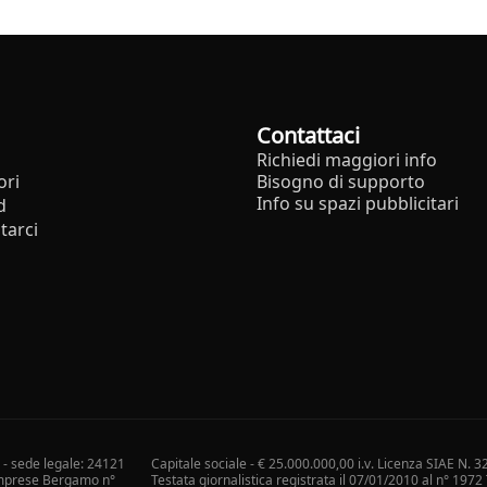
Contattaci
Richiedi maggiori info
ori
Bisogno di supporto
Info su spazi pubblicitari
d
tarci
i - sede legale: 24121
Capitale sociale - € 25.000.000,00 i.v. Licenza SIAE N. 3
 Imprese Bergamo n°
Testata giornalistica registrata il 07/01/2010 al n° 197