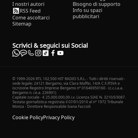
I nostri autori
Bisogno di supporto
Info su spazi
RSS Feed
pubblicitari
Come ascoltarci
Sitemap
Scrivici & seguici sui Social
© 1999-2026 RTL 102,500 HIT RADIO S.R.L. - Tutti i diritti riservati -
sede legale: 24121 Bergamo, via Clara Maffei, 14/A C.F./P.IVA e
iscrizione Registro Imprese Bergamo n° 01646950160 - (c.c.i.a.a.
Bergamo n. r.e.a. 226901)
Capitale sociale - € 25.000.000,00 i.v. Licenza SIAE N. 3210/I/3087.
Testata giornalistica registrata il 07/01/2010 al n° 1972 Tribunale
Monza - Direttore Responsabile Ivana Faccioli
Cookie Policy
Privacy Policy