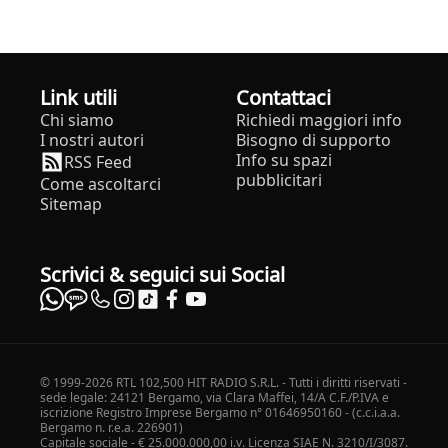
Link utili
Contattaci
Chi siamo
Richiedi maggiori info
I nostri autori
Bisogno di supporto
Info su spazi
RSS Feed
pubblicitari
Come ascoltarci
Sitemap
Scrivici & seguici sui Social
© 1999-2026 RTL 102,500 HIT RADIO S.R.L. - Tutti i diritti riservati -
sede legale: 24121 Bergamo, via Clara Maffei, 14/A C.F./P.IVA e
iscrizione Registro Imprese Bergamo n° 01646950160 - (c.c.i.a.a.
Bergamo n. r.e.a. 226901)
Capitale sociale - € 25.000.000,00 i.v. Licenza SIAE N. 3210/I/3087.