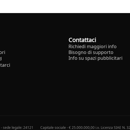
Contattaci
Richiedi maggiori info
ori
Bisogno di supporto
Info su spazi pubblicitari
d
tarci
i - sede legale: 24121
Capitale sociale - € 25.000.000,00 i.v. Licenza SIAE N. 3