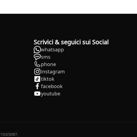
Scrivici & seguici sui Social
whatsapp
sms
phone
instagram
tiktok
facebook
youtube
210/I/3087.