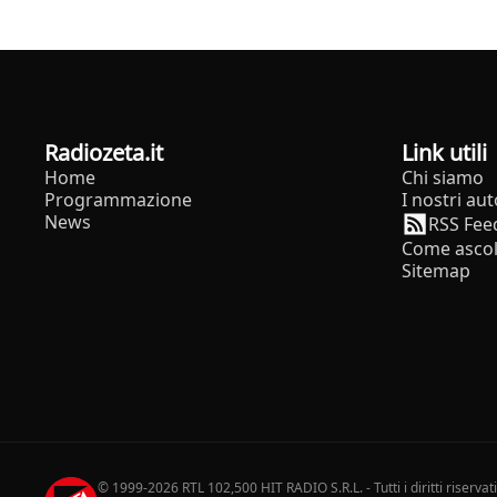
radiozeta.it
Link utili
Home
Chi siamo
Programmazione
I nostri aut
News
RSS Fee
Come ascol
Sitemap
© 1999-2026 RTL 102,500 HIT RADIO S.R.L. - Tutti i diritti riservat