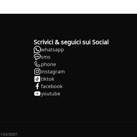
Scrivici & seguici sui Social
whatsapp
sms
phone
instagram
tiktok
facebook
youtube
210/I/3087.