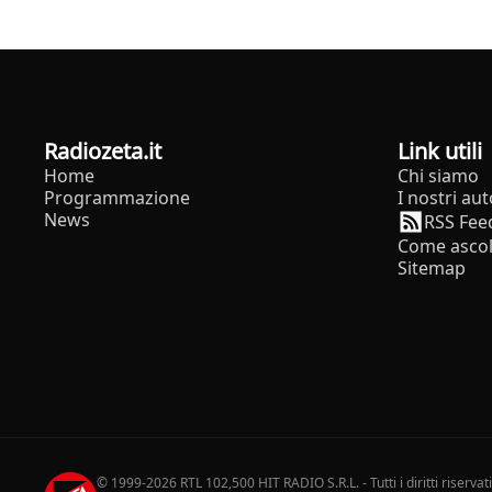
radiozeta.it
Link utili
Home
Chi siamo
Programmazione
I nostri aut
News
RSS Fee
Come ascol
Sitemap
© 1999-2026 RTL 102,500 HIT RADIO S.R.L. - Tutti i diritti riservat