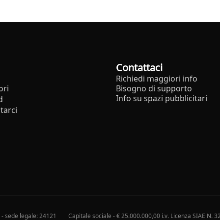
Contattaci
Richiedi maggiori info
ori
Bisogno di supporto
Info su spazi pubblicitari
d
tarci
i - sede legale: 24121
Capitale sociale - € 25.000.000,00 i.v. Licenza SIAE N. 3