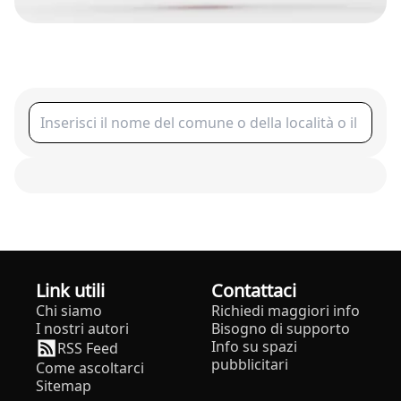
Link utili
Contattaci
Chi siamo
Richiedi maggiori info
I nostri autori
Bisogno di supporto
Info su spazi
RSS Feed
pubblicitari
Come ascoltarci
Sitemap