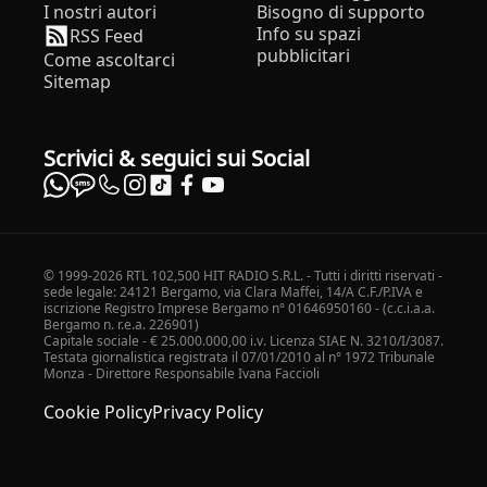
I nostri autori
Bisogno di supporto
Info su spazi
RSS Feed
pubblicitari
Come ascoltarci
Sitemap
Scrivici & seguici sui Social
© 1999-2026 RTL 102,500 HIT RADIO S.R.L. - Tutti i diritti riservati -
sede legale: 24121 Bergamo, via Clara Maffei, 14/A C.F./P.IVA e
iscrizione Registro Imprese Bergamo n° 01646950160 - (c.c.i.a.a.
Bergamo n. r.e.a. 226901)
Capitale sociale - € 25.000.000,00 i.v. Licenza SIAE N. 3210/I/3087.
Testata giornalistica registrata il 07/01/2010 al n° 1972 Tribunale
Monza - Direttore Responsabile Ivana Faccioli
Cookie Policy
Privacy Policy