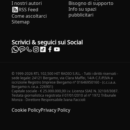
I nostri autori
Bisogno di supporto
Info su spazi
RSS Feed
pubblicitari
Come ascoltarci
Sitemap
Scrivici & seguici sui Social
© 1999-2026 RTL 102,500 HIT RADIO S.R.L. - Tutti i diritti riservati -
sede legale: 24121 Bergamo, via Clara Maffei, 14/A C.F./P.IVA e
iscrizione Registro Imprese Bergamo n° 01646950160 - (c.c.i.a.a.
Bergamo n. r.e.a. 226901)
Capitale sociale - € 25.000.000,00 i.v. Licenza SIAE N. 3210/I/3087.
Testata giornalistica registrata il 07/01/2010 al n° 1972 Tribunale
Monza - Direttore Responsabile Ivana Faccioli
Cookie Policy
Privacy Policy