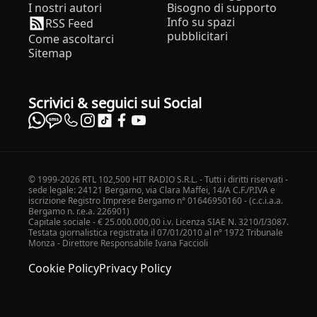
I nostri autori
Bisogno di supporto
Info su spazi
RSS Feed
pubblicitari
Come ascoltarci
Sitemap
Scrivici & seguici sui Social
© 1999-2026 RTL 102,500 HIT RADIO S.R.L. - Tutti i diritti riservati -
sede legale: 24121 Bergamo, via Clara Maffei, 14/A C.F./P.IVA e
iscrizione Registro Imprese Bergamo n° 01646950160 - (c.c.i.a.a.
Bergamo n. r.e.a. 226901)
Capitale sociale - € 25.000.000,00 i.v. Licenza SIAE N. 3210/I/3087.
Testata giornalistica registrata il 07/01/2010 al n° 1972 Tribunale
Monza - Direttore Responsabile Ivana Faccioli
Cookie Policy
Privacy Policy