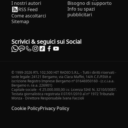
I nostri autori
Bisogno di supporto
Info su spazi
RSS Feed
pubblicitari
Come ascoltarci
Sitemap
Scrivici & seguici sui Social
© 1999-2026 RTL 102,500 HIT RADIO S.R.L. - Tutti i diritti riservati -
sede legale: 24121 Bergamo, via Clara Maffei, 14/A C.F./P.IVA e
iscrizione Registro Imprese Bergamo n° 01646950160 - (c.c.i.a.a.
Bergamo n. r.e.a. 226901)
Capitale sociale - € 25.000.000,00 i.v. Licenza SIAE N. 3210/I/3087.
Testata giornalistica registrata il 07/01/2010 al n° 1972 Tribunale
Monza - Direttore Responsabile Ivana Faccioli
Cookie Policy
Privacy Policy