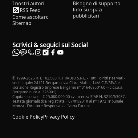
I nostri autori
Bisogno di supporto
Info su spazi
RSS Feed
pubblicitari
Come ascoltarci
Sitemap
Scrivici & seguici sui Social
© 1999-2026 RTL 102,500 HIT RADIO S.R.L. - Tutti i diritti riservati -
sede legale: 24121 Bergamo, via Clara Maffei, 14/A C.F./P.IVA e
iscrizione Registro Imprese Bergamo n° 01646950160 - (c.c.i.a.a.
Bergamo n. r.e.a. 226901)
Capitale sociale - € 25.000.000,00 i.v. Licenza SIAE N. 3210/I/3087.
Testata giornalistica registrata il 07/01/2010 al n° 1972 Tribunale
Monza - Direttore Responsabile Ivana Faccioli
Cookie Policy
Privacy Policy