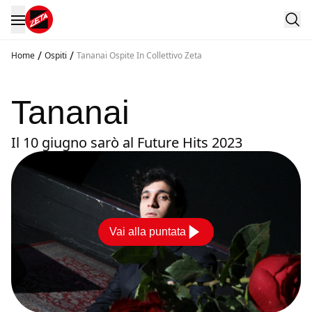
/
/
Home
Ospiti
Tananai Ospite In Collettivo Zeta
Tananai
Il 10 giugno sarò al Future Hits 2023
Vai alla puntata